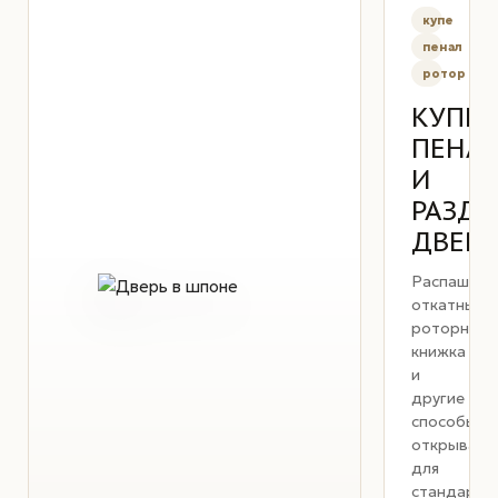
купе
пенал
ротор
КУПЕ,
ПЕНА
И
РАЗД
ДВЕР
Распашные
откатные,
роторные,
книжка
и
другие
способы
открывани
для
стандартн