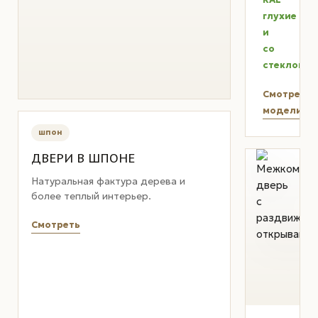
глухие
и
со
стеклом
Смотреть
модели
шпон
ДВЕРИ В ШПОНЕ
Натуральная фактура дерева и
более теплый интерьер.
Смотреть