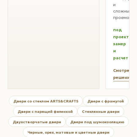
и
сложных
проемов.
под
проект
замер
и
расчет
Смотреть
решения
Двери со стеклом ARTS&CRAFTS
Двери с фрамугой
Двери с парящей филенкой
Стеклянные двери
Двухстворчатые двери
Двери под шумоизоляцию
Черные, орех, матовые и цветные двери