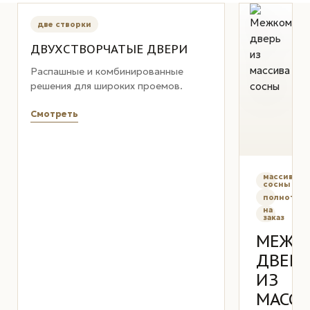
две створки
ДВУХСТВОРЧАТЫЕ ДВЕРИ
Распашные и комбинированные
решения для широких проемов.
Смотреть
массив
сосны
полнотела
на
заказ
МЕЖК
ДВЕР
ИЗ
МАСС