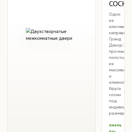
СОСН
Одно
из
ключевых
направлен
Гранд
Декор:
прочные
полотна
из
массива
и
клееного
бруса
сосны
под
индивидуа
размер.
эмаль
RAL