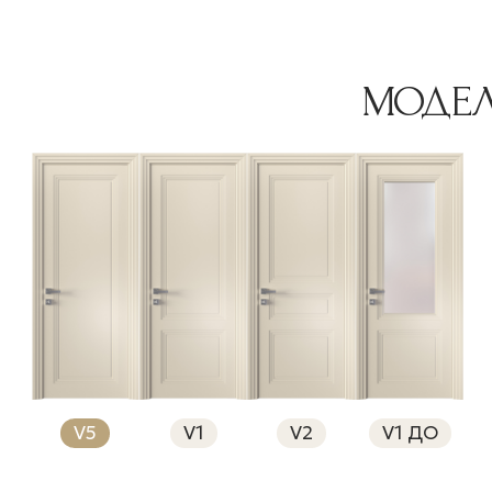
МОДЕ
V5
V1
V2
V1 ДО