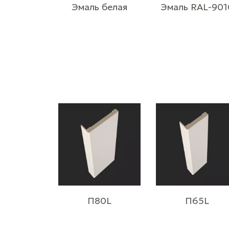
Эмаль белая
Эмаль RAL-901
П80L
П65L