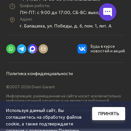
График работы
ПН-ПТ: c 9:00 до 17:00, СБ-ВС: выходной
Адрес
г. Балашиха, ул. Победы, д. 6, пом. 1, лит. А
Будь в курсе
новостей и акций
Политика конфиденциальности
©2007-2026 Dveri-Garant
Информация, размещенная на сайте носит исключительно
информационный характер и не является публичной
офертой, определяемой положениями Статьи 437 (2)
Используя данный сайт, Вы
Гражданского кодекса Российской Федерации.
ПРИНЯТЬ
соглашаетесь на обработку файлов
cookie, а также подтверждаете
согласие с положениями
Политики