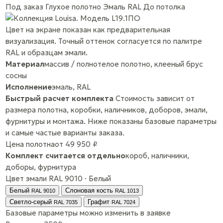
Под заказ
Глухое полотно
Эмаль RAL
До потолка
Цвет на экране показан как предварительная
визуализация. Точный оттенок согласуется по палитре
RAL и образцам эмали.
Материал
массив / полнотелое полотно, клееный брус
сосны
Исполнение
эмаль, RAL
Быстрый расчет комплекта
Стоимость зависит от
размера полотна, коробки, наличников, доборов, эмали,
фурнитуры и монтажа. Ниже показаны базовые параметры
и самые частые варианты заказа.
Цена полотна
от 49 950 ₽
Комплект считается отдельно
короб, наличники,
доборы, фурнитура
Цвет эмали
RAL 9010 · Белый
Белый
Слоновая кость
RAL 9010
RAL 1013
Светло-серый
Графит
RAL 7035
RAL 7024
Базовые параметры
можно изменить в заявке