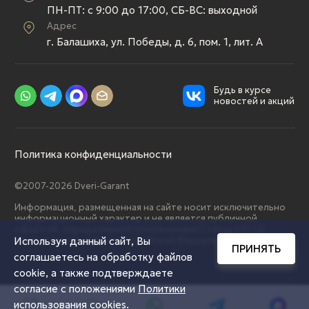
ПН-ПТ: c 9:00 до 17:00, СБ-ВС: выходной
Адрес
г. Балашиха, ул. Победы, д. 6, пом. 1, лит. А
Будь в курсе
новостей и акций
Политика конфиденциальности
©2007-2026 Dveri-Garant
Информация, размещенная на сайте носит исключительно
информационный характер и не является публичной
офертой, определяемой положениями Статьи 437 (2)
Используя данный сайт, Вы
Гражданского кодекса Российской Федерации.
ПРИНЯТЬ
соглашаетесь на обработку файлов
cookie, а также подтверждаете
согласие с положениями
Политики
использования cookies
.