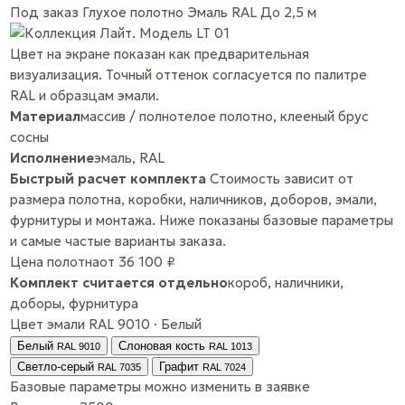
Под заказ
Глухое полотно
Эмаль RAL
До 2,5 м
Цвет на экране показан как предварительная
визуализация. Точный оттенок согласуется по палитре
RAL и образцам эмали.
Материал
массив / полнотелое полотно, клееный брус
сосны
Исполнение
эмаль, RAL
Быстрый расчет комплекта
Стоимость зависит от
размера полотна, коробки, наличников, доборов, эмали,
фурнитуры и монтажа. Ниже показаны базовые параметры
и самые частые варианты заказа.
Цена полотна
от 36 100 ₽
Комплект считается отдельно
короб, наличники,
доборы, фурнитура
Цвет эмали
RAL 9010 · Белый
Белый
Слоновая кость
RAL 9010
RAL 1013
Светло-серый
Графит
RAL 7035
RAL 7024
Базовые параметры
можно изменить в заявке