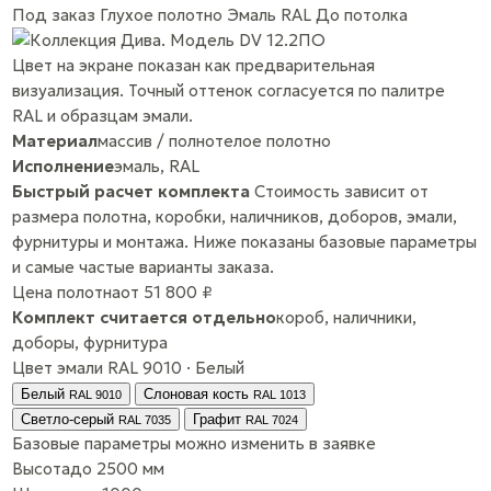
Под заказ
Глухое полотно
Эмаль RAL
До потолка
Цвет на экране показан как предварительная
визуализация. Точный оттенок согласуется по палитре
RAL и образцам эмали.
Материал
массив / полнотелое полотно
Исполнение
эмаль, RAL
Быстрый расчет комплекта
Стоимость зависит от
размера полотна, коробки, наличников, доборов, эмали,
фурнитуры и монтажа. Ниже показаны базовые параметры
и самые частые варианты заказа.
Цена полотна
от 51 800 ₽
Комплект считается отдельно
короб, наличники,
доборы, фурнитура
Цвет эмали
RAL 9010 · Белый
Белый
Слоновая кость
RAL 9010
RAL 1013
Светло-серый
Графит
RAL 7035
RAL 7024
Базовые параметры
можно изменить в заявке
Высота
до 2500 мм